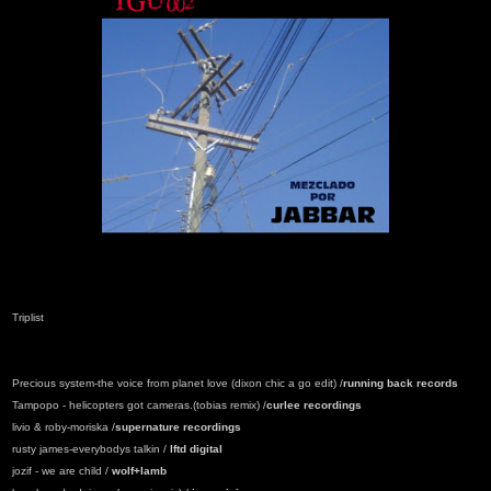
Triplist
Precious system-the voice from planet love (dixon chic a go edit) /
running back records
Tampopo - helicopters got cameras.(tobias remix) /
curlee recordings
livio & roby-moriska /
supernature recordings
rusty james-everybodys talkin /
lftd digital
jozif - we are child /
wolf+lamb