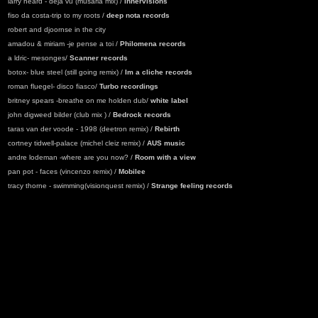
larry heard - deja vu (musaria mix) /
innervisions
fiso da costa-trip to my roots /
deep nota records
robert and djoornse in the city
amadou & miriam -je pense a toi /
Philomena records
a ldric- mesonges/
Scanner records
botox- blue steel (still going remix) /
Im a cliche records
roman fluegel- disco fiasco/
Turbo recordings
britney spears -breathe on me holden dub/
white label
john digweed bilder (club mix ) /
Bedrock records
taras van der voode - 1998 (deetron remix) /
Rebirth
cortney tidwell-palace (michel cleiz remix) /
AUS music
andre lodeman -where are you now? /
Room with a view
pan pot - faces (vincenzo remix) /
Mobilee
tracy thorne - swimming(visionquest remix) /
Strange feeling records