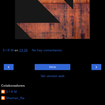
S I R M
en
23:26
No hay comentarios:
‹
›
Inicio
Ver versión web
Colaboradores
S I R M
Shaman_Ra