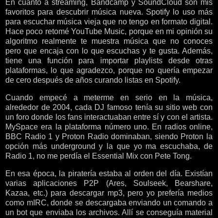
En cuanto a streaming, Bandcamp y SoundCloud son mis
favoritos para descubrir música nueva. Spotify lo uso más
para escuchar música vieja que no tengo en formato digital.
Hace poco retomé YouTube Music, porque en mi opinión su
algoritmo realmente te muestra música que no conoces
pero que encaja con lo que escuchas y te gusta. Además,
tiene una función para importar playlists desde otras
plataformas, lo que agradezco, porque no quería empezar
de cero después de años curando listas en Spotify.
Cuando empecé a meterme en serio en la música,
alrededor de 2004, cada DJ famoso tenía su sitio web con
un foro donde los fans interactuaban entre sí y con el artista.
MySpace era la plataforma número uno. En radios online,
BBC Radio 1 y Proton Radio dominaban, siendo Proton la
opción más underground y la que yo ma escuchaba, de
Radio 1, no me perdía el Essential Mix con Pete Tong.
En esa época, la piratería estaba al orden del día. Existían
varias aplicaciones P2P (Ares, Soulseek, Bearshare,
Kazaa, etc.) para descargar mp3, pero yo prefería medios
como mIRC, donde se descargaba enviando un comando a
un bot que enviaba los archivos. Allí se conseguía material