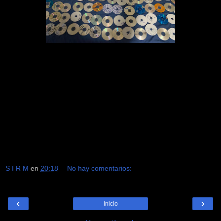
S I R M
en
20:18
No hay comentarios:
‹
›
Inicio