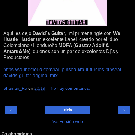
Aqui les dejo
David`s Guitar
, mi primer single con
We
Hustle Harder
un excelente Label creado por el duo
Colombiano / Hondureño
MDFA (Gustav Adolf &
Amaru&Me)
, quienes son un par de excelentes Dj`s y
Productores .
https://soundcloud.com/raulpinseau/raul-turcios-pinseau-
davids-guitar-original-mix
Shaman_Ra
en
20:19
No hay comentarios:
‹
›
Inicio
Ver versión web
Colaboradores