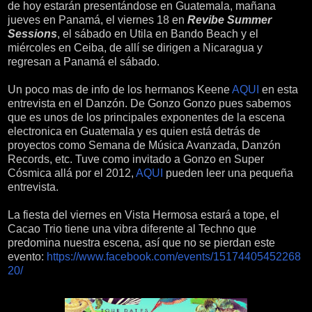
de hoy estarán presentándose en Guatemala, mañana
jueves en Panamá, el viernes 18 en
Revibe Summer
Sessions
, el sábado en Utila en Bando Beach y el
miércoles en Ceiba, de allí se dirigen a Nicaragua y
regresan a Panamá el sábado.
Un poco mas de info de los hermanos Keene
AQUI
en esta
entrevista en el Danzón. De Gonzo Gonzo pues sabemos
que es unos de los principales exponentes de la escena
electronica en Guatemala y es quien está detrás de
proyectos como Semana de Música Avanzada, Danzón
Records, etc. Tuve como invitado a Gonzo en Super
Cósmica allá por el 2012,
AQUI
pueden leer una pequeña
entrevista.
La fiesta del viernes en Vista Hermosa estará a tope, el
Cacao Trio tiene una vibra diferente al Techno que
predomina nuestra escena, así que no se pierdan este
evento:
https://www.facebook.com/events/15174405452268
20/