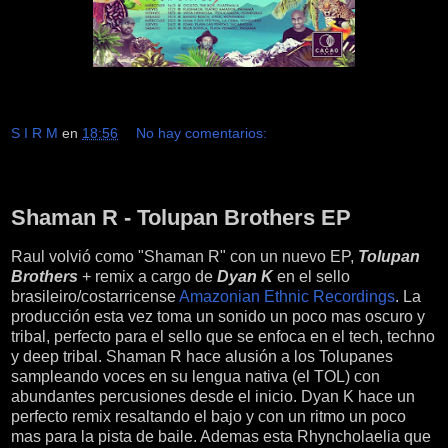
S I R M
en
18:56
No hay comentarios:
lunes, 14 de marzo de 2016
Shaman R - Tolupan Brothers EP
Raul volvió como "Shaman R" con un nuevo EP,
Tolupan
Brothers
+ remix a cargo de
Dyan K
en el sello
brasileiro/costarricense
Amazonian Ethnic Recordings
. La
producción esta vez toma un sonido un poco mas oscuro y
tribal, perfecto para el sello que se enfoca en el tech, techno
y deep tribal. Shaman R hace alusión a los Tolupanes
sampleando voces en su lengua nativa (el TOL) con
abundantes percusiones desde el inicio. Dyan K hace un
perfecto remix resaltando el bajo y con un ritmo un poco
mas para la pista de baile. Ademas esta Rhyncholaelia que