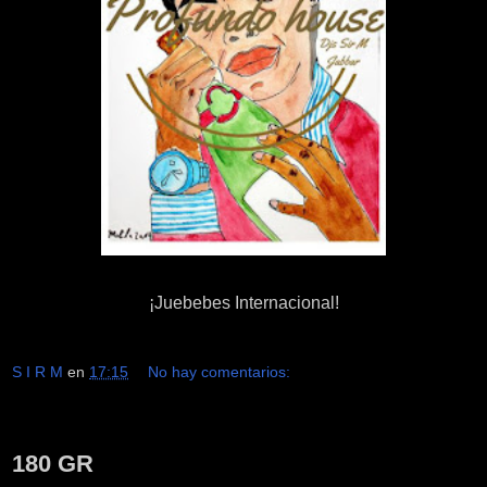
¡Juebebes Internacional!
S I R M
en
17:15
No hay comentarios:
martes, 12 de abril de 2016
180 GR