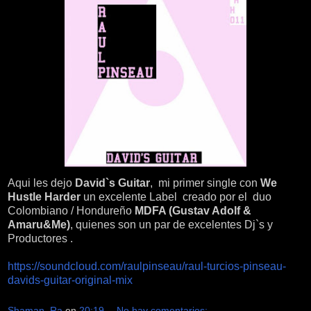
Aqui les dejo
David`s Guitar
, mi primer single con
We
Hustle Harder
un excelente Label creado por el duo
Colombiano / Hondureño
MDFA (Gustav Adolf &
Amaru&Me)
, quienes son un par de excelentes Dj`s y
Productores .
https://soundcloud.com/raulpinseau/raul-turcios-pinseau-
davids-guitar-original-mix
Shaman_Ra
en
20:19
No hay comentarios: