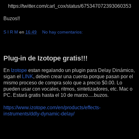
https://twitter.com/carl_cox/status/675347072393060353
Buzos!!
S I R M
en
16:49
No hay comentarios:
viernes, 12 de febrero de 2016
Plug-in de Izotope gratis!!!
En
Izotope
estan regalando un plugin para Delay Dinámico,
sigan el
LINK
, deben crear una cuenta porque pasan por el
mismo proceso de compra solo que a precio $0.00. Lo
pueden usar con vocales, ritmos, sintetizadores, etc. Mac o
PC. Estará gratis hasta el 10 de marzo.....buzos.
https://www.izotope.com/en/products/effects-
instruments/ddly-dynamic-delay/