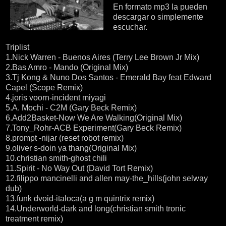
En formato mp3 la pueden
descargar o simplemente
escuchar.
Triplist
1.Nick Warren - Buenos Aires (Terry Lee Brown Jr Mix)
2.Bas Amro - Mando (Original Mix)
3.Tj Kong & Nuno Dos Santos - Emerald Bay feat Edward
Capel (Scope Remix)
4.joris voorn-incident miyagi
5.A. Mochi - C2M (Gary Beck Remix)
6.Add2Basket-Now We Are Walking(Original Mix)
7.Tony_Rohr-ACB Experiment(Gary Beck Remix)
8.prompt -nijar (reset robot remix)
9.oliver s-doin ya thang(Original Mix)
10.christian smith-ghost chili
11.Spirit - No Way Out (David Tort Remix)
12.filippo mancinelli and allen may-the_hills(john selway
dub)
13.funk dvoid-italoca(a g m quintrix remix)
14.Underworld-dark and long(christian smith tronic
treatment remix)