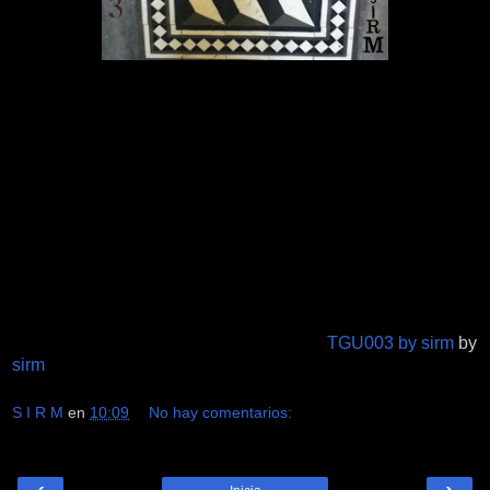
TGU003 by sirm
by
sirm
S I R M
en
10:09
No hay comentarios:
‹
›