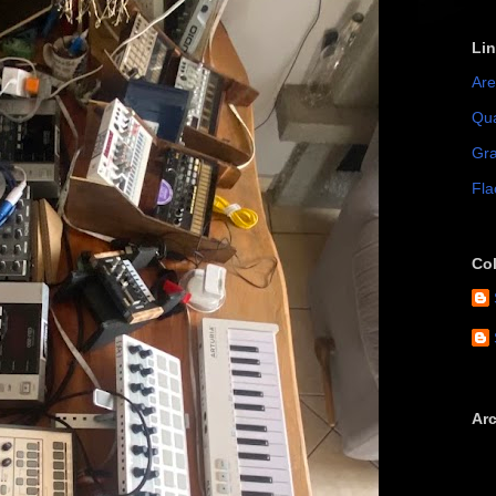
Li
Are
Qua
Gra
Fla
Co
Arc
►
▼