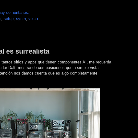
►
►
hay comentarios:
r
,
setup
,
synth
,
volca
►
►
►
ial es surrealista
tantos sitios y apps que tienen componentes AI, me recuerda
dor Dalí, mostrando composiciones que a simple vista
atención nos damos cuenta que es algo completamente