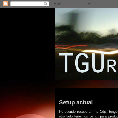
miércoles, 29 de mayo de 2024
Setup actual
He querido recuperar mis Cdjs, tengo
otro lado tener los Synth para produ