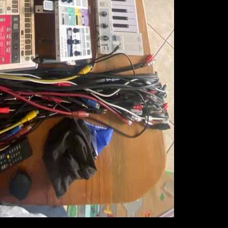
►
►
►
►
►
►
►
►
►
►
►
►