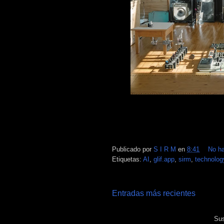
Publicado por
S I R M
en
8:41
No h
Etiquetas:
AI
,
glif.app
,
sirm
,
technolog
Entradas más recientes
Sus