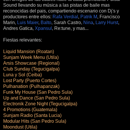
Sound llevando su música a las pistas de baile mas
reconocidas del pais, compartiendo escenario con Dj's y
productores entre ellos:
Rafa Verdial
,
Patrik M
, Francisco
Marin,
Luis Maier
,
Balto
, Sarah Castro,
Nina
,
Larry Hurst
,
Andres Gatica,
Xpansul
, Re:tune, y mas...
Fiestas relevantes:
Liquid Mansion (Roatan)
Sunjam Week Menu (Utila)
Arsis Showcase (Regional)
Club Sunday (Tegucigalpa)
Luna y Sol (Ceiba)
Lost Party (Puerto Cortes)
Pulhanation (Pulhapanzak)
Funk My House (San Pedro Sula)
Up and Dance (San Pedro Sula)
Electronik Zone Night (Tegucigalpa)
4 Promotions (Guatemala)
Sunjam Radio (Santa Lucia)
Modular Hits (San Pedro Sula)
Moondust (Utila)