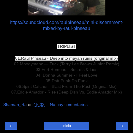
https://soundcloud.com/raulpinseau/mini-discernment-
mixed-by-raul-pinseau
TRIPLIST
01.Raul Pinseau - Deep into mayan ruins (original mix)
02.Moodymanc — Tuck (Terry Lee Brown Junior Remix)
03.Fort Romeau - Secrets & Lies
04. Donna Summer - I Feel Love
05.Daft Punk-Da Funk
06.Spirit Catcher - Blast From The Past (Original Mix)
07.Eddie Amador - Rise (Deep Dish Vs. Eddie Amador Mix)
Shaman_Ra
en
15:33
No hay comentarios:
‹
›
Inicio