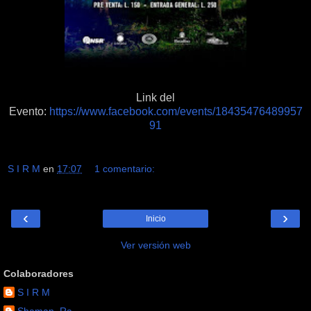
Link del
Evento:
https://www.facebook.com/events/18435476489957
91
S I R M
en
17:07
1 comentario:
‹
›
Inicio
Ver versión web
Colaboradores
S I R M
Shaman_Ra