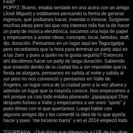
Fest?
POPPZ: Bueno, estaba sentado en una acera con un amigo
(José Miguel) y estábamos pensando la forma de generar
ingresos, qué podíamos hacer, inventar o innovar. Surgieron
muchas ideas pero las que nos intereso más fue la de hacer
un party de música electrónica, sacamos una hoja de papel
y empezamos a anotar ideas, concepto, local, bebidas, staff,
djs, duración. Pensamos en un lugar aquí en Tegucigalpa
pero recordamos que la hora para terminar un party aquí es
a las 2am y pues a quién no le gusta seguirla? Entonces
ahí decidimos hacer un party de larga duración. Sabiendo
que estando dentro de la ciudad iba a ser imposible que la
fiesta se alargara, pensamos en salida al norte y salida al
sur pero no nos convenció y pensamos en Valle de
Ángeles, un lugar cerca de la ciudad pero a la vez afuera y
además un lugar que la mayoría conoce. Nos empezamos a
reír porque ya casi todo estaba planeado. ¡jajajajajaja! Días
después fuimos a Valle y empezamos a ver unos "spots" y
pues dimos con el que queríamos. Luego hable con
algunos amigos djs y les comenté la idea de lo que quería
hacer y pues "me hicieron barra" y en el 2014 empezó todo.
TGURBANA: ¿Qué dirías que diferencia a LVF de las otras