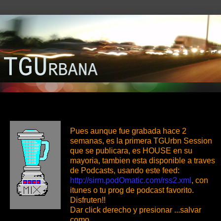
sábado, 19 de mayo de 2007
Pues aunque fue grabada hace 2
semanas, es la primera TGUrbn Session
que se publicara, es HOUSE en su
mayoria, tambien esta disponible a traves
de Podcasts, usando este feed:
http://sirm.podOmatic.com/rss2.xml
, con
itunes o tu prog de podcast favorito.
Disfruten!!
Dar click derecho y presionar ...salvar
como