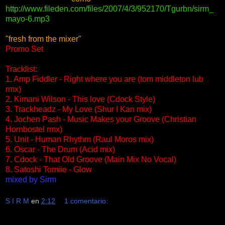
http://www.fileden.com/files/2007/4/3/952170/Tgurbn/sirm_
mayo-6.mp3
"fresh from the mixer"
Promo Set
Tracklist:
1. Amp Fiddler - Right where you are (tom middleton lub
rmx)
2. Kimani Wilson - This love (Cdock Style)
3. Trackheadz - My Love (Shur I Kan mix)
4. Jochen Pash - Music Makes your Groove (Christian
Hornbostel rmx)
5. Unit - Human Rhythm (Raul Moros mix)
6. Oscar - The Drum (Acid mix)
7. Cdock - That Old Groove (Main Mix No Vocal)
8. Satoshi Tomiie - Glow
mixed by Sirm
S I R M
en
2:12
1 comentario: