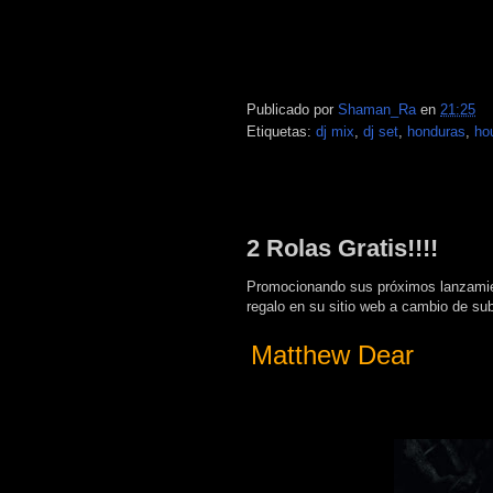
Publicado por
Shaman_Ra
en
21:25
Etiquetas:
dj mix
,
dj set
,
honduras
,
ho
lunes, 28 de junio de 2010
2 Rolas Gratis!!!!
Promocionando sus próximos lanzamien
regalo en su sitio web a cambio de su
Matthew Dear