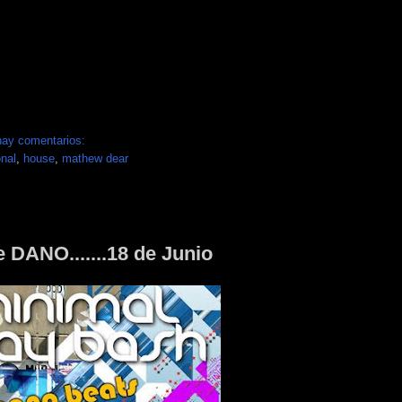
hay comentarios:
onal
,
house
,
mathew dear
 DANO.......18 de Junio