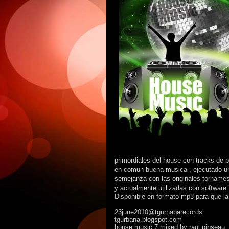
primordiales del house con tracks de 
en comun buena musica , ejecutado uni
semejanza con las originales torname
y actualmente utilizadas con software.
Disponible en formato mp3 para que l
23june2010@tgurnabarecords
tgurbana.blogspot.com
house music 7 mixed by raul pinseau