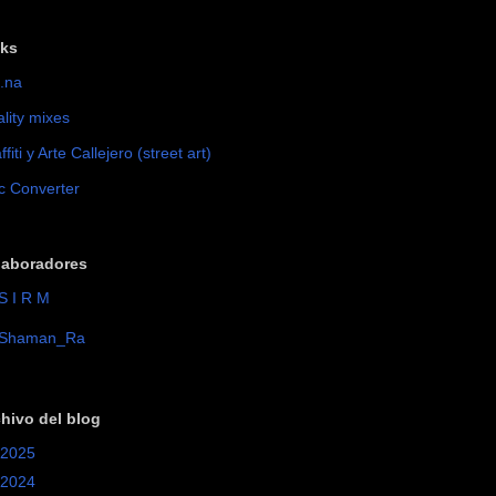
nks
.na
lity mixes
ffiti y Arte Callejero (street art)
c Converter
laboradores
S I R M
Shaman_Ra
hivo del blog
2025
(8)
2024
(3)