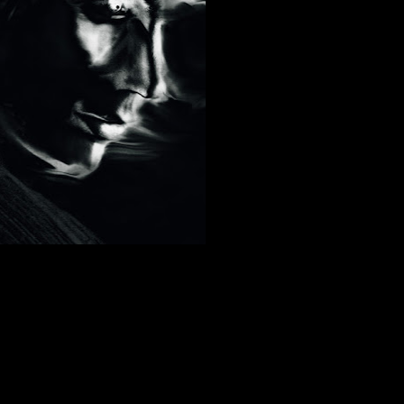
►
►
►