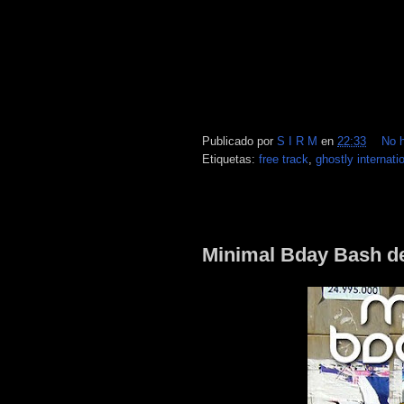
Publicado por
S I R M
en
22:33
No 
Etiquetas:
free track
,
ghostly internati
jueves, 10 de junio de 2010
Minimal Bday Bash de