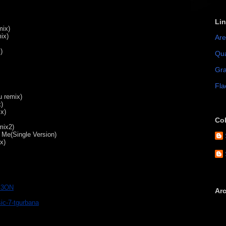
Li
mix)
ix)
Are
)
Qua
Gra
Fla
u remix)
x)
ix)
Co
mix2)
Me(Single Version)
x)
B3ON
Arc
ic-7-tgurbana
►
►