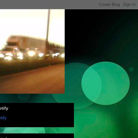
tify
tify