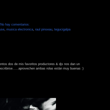
►
►
►
►
No hay comentarios:
use
,
musica electronica
,
raul pinseau
,
tegucigalpa
►
►
►
►
►
►
tos dos de mis favoritos productores & djs nos dan un
bscribirse......aprovechen ambas rolas están muy buenas :)
►
►
►
▼