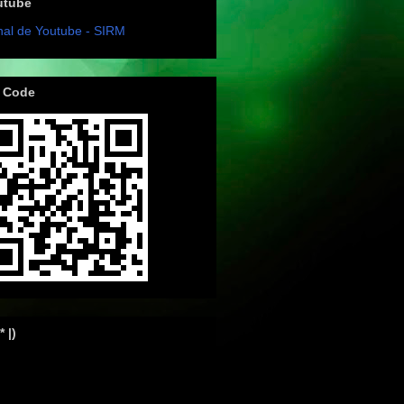
utube
al de Youtube - SIRM
 Code
 * |)