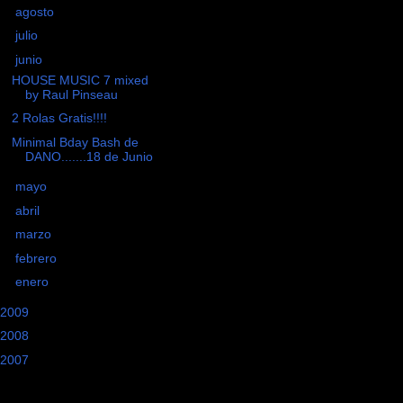
►
agosto
(3)
►
julio
(2)
▼
junio
(3)
HOUSE MUSIC 7 mixed
by Raul Pinseau
2 Rolas Gratis!!!!
Minimal Bday Bash de
DANO.......18 de Junio
►
mayo
(4)
►
abril
(3)
►
marzo
(1)
►
febrero
(6)
►
enero
(1)
2009
(17)
2008
(18)
2007
(19)