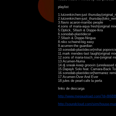
playlist
1.lutzenkirchen-just thursday(original_
2.lutzenkirchen-just_thursday(loko_rem
3.flavio acaron-mambo people
4.sons of maria-aqua fresh(original mix
5.Optick, Sllash & Doppe-Ikra
6.sonodab-plastidecor
7.Sllash & Doppe-Ningua
8.niko schwind-big easy
9.acumen-the guardian
10.sonodab-plastidecor(mihai popovici
11.mark mendes-last laugh(original mi
12.sons of maria-touch_me-(original m
13.Acumen-Numa
14.dj sneak-keep groovin (unreleased 
15.Dapayk Solo feat. Camara-Back To 
16.sonodab-plastidecor(hermanez remi
17.Acumen-Over And Ever
18.jules de pearl-cafe la perla
links de descarga
http://www.megaupload.com/?d=8I6B
http://soundcloud.com/sirm/house-mus