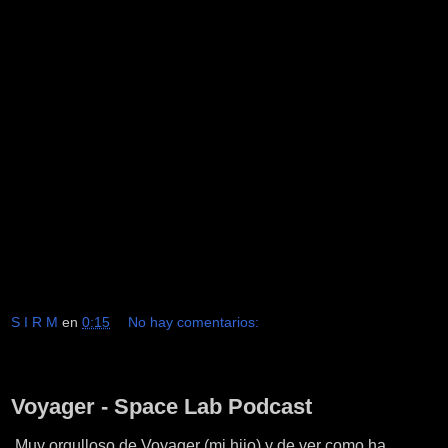
S I R M
en
0:15
No hay comentarios:
jueves, 13 de marzo de 2025
Voyager - Space Lab Podcast
Muy orgulloso de Voyager (mi hijo) y de ver como ha