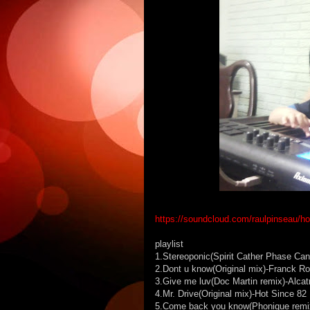
https://soundcloud.com/raulpinseau/
playlist
1.Stereoponic(Spirit Cather Phase Can
2.Dont u know(Original mix)-Franck Ro
3.Give me luv(Doc Martin remix)-Alcat
4.Mr. Drive(Original mix)-Hot Since 82
5.Come back you know(Phonique remi