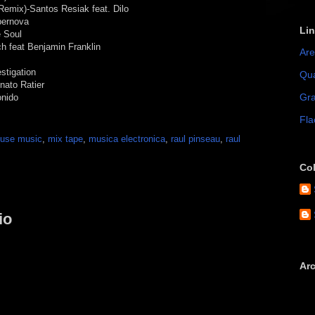
 Remix)-Santos Resiak feat. Dilo
pernova
Li
e Soul
 feat Benjamin Franklin
Are
stigation
Qua
nato Ratier
Gra
onido
Fla
use music
,
mix tape
,
musica electronica
,
raul pinseau
,
raul
Co
io
Arc
►
►