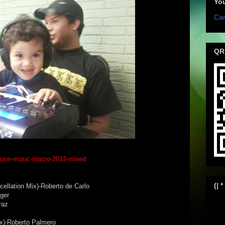
Yo
Can
QR
house-music-marzo-2013-mixed
(| *
cellation Mix)-Roberto de Carlo
ger
raz
x)-Roberto Palmero