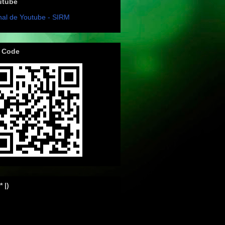
utube
al de Youtube - SIRM
 Code
 * |)