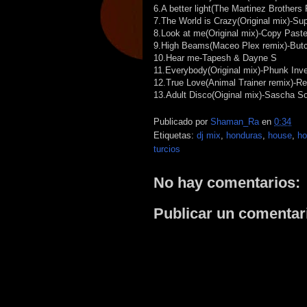
6.A better light(The Martinez Brothers
7.The World is Crazy(Original mix)-Su
8.Look at me(Original mix)-Copy Past
9.High Beams(Maceo Plex remix)-Butch
10.Hear me-Tapesh & Dayne S
11.Everybody(Original mix)-Phunk Inve
12.True Love(Animal Trainer remix)-Re
13.Adult Disco(Oiginal mix)-Sascha S
Publicado por
Shaman_Ra
en
0:34
Etiquetas:
dj mix
,
honduras
,
house
,
ho
turcios
No hay comentarios:
Publicar un comentar