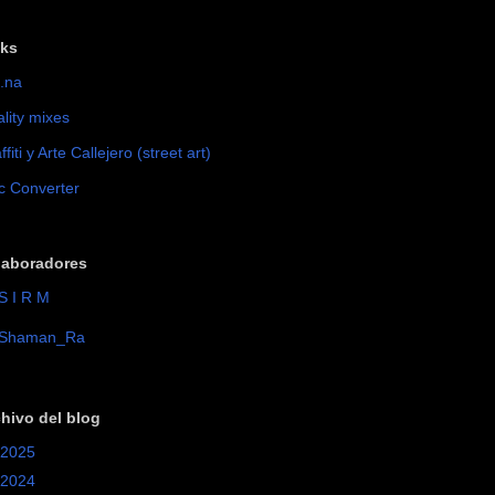
nks
.na
lity mixes
ffiti y Arte Callejero (street art)
c Converter
laboradores
S I R M
Shaman_Ra
hivo del blog
2025
(8)
2024
(3)