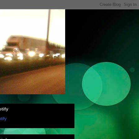
tify
tify