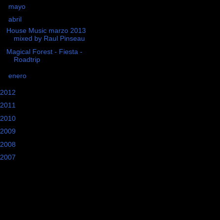
►
mayo
(6)
▼
abril
(2)
House Music marzo 2013
mixed by Raul Pinseau
Magical Forest - Fiesta -
Roadtrip
►
enero
(1)
2012
(29)
2011
(15)
2010
(28)
2009
(17)
2008
(18)
2007
(19)